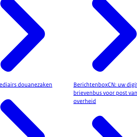
ediairs douanezaken
BerichtenboxCN: uw digi
brievenbus voor post va
overheid