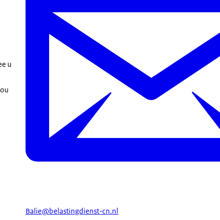
ee u
zou
Balie@belastingdienst-cn.nl