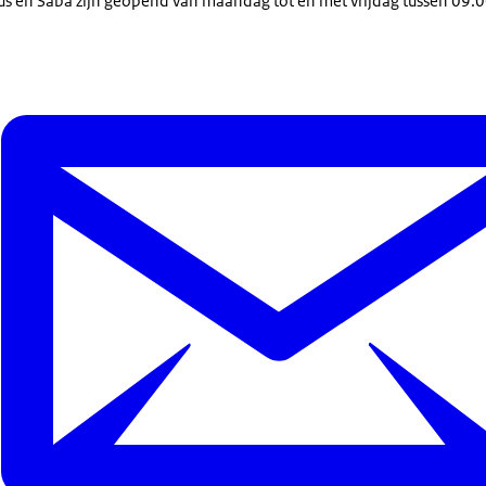
ius en Saba zijn geopend van maandag tot en met vrijdag tussen 09.0