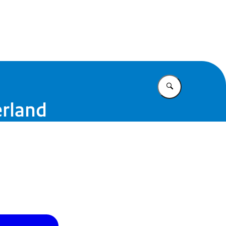
t Caribisch Nederland
Vul in wat u z
erland