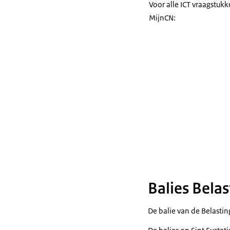
Voor alle ICT vraagstukk
MijnCN:
Balies Bela
De balie van de Belasti