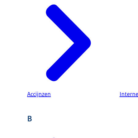
Accijnzen
Intern
B