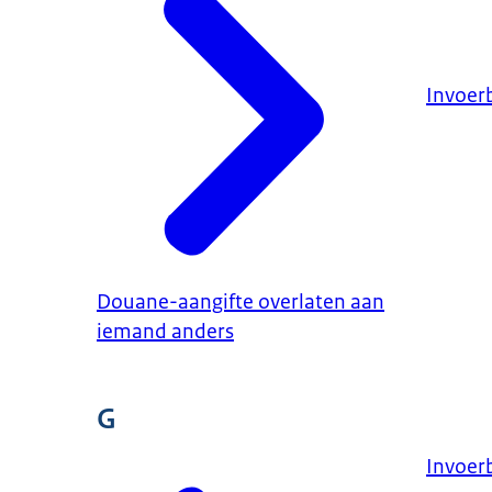
Invoer
Douane-aangifte overlaten aan
iemand anders
G
Invoerb