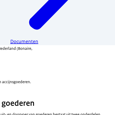
Documenten
Nederland (Bonaire,
n accijnsgoederen.
n goederen
- uit- en doorvoer van goederen bestaat uit twee onderdelen.