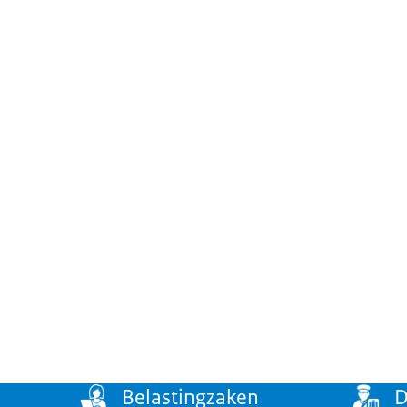
Menu
Belastingzaken
D