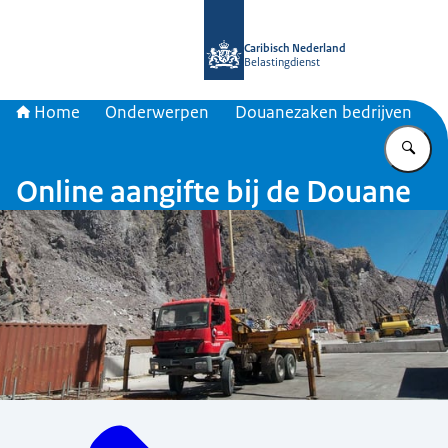
Naar de homepage van Belastingdien
Caribisch Nederland
Belastingdienst
Home
Onderwerpen
Douanezaken bedrijven
Vu
Online aangifte bij de Douane
Menu