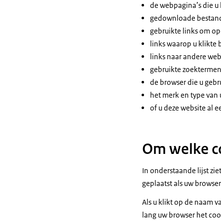
de webpagina’s die u
gedownloade bestan
gebruikte links om o
links waarop u klikte
links naar andere web
gebruikte zoektermen
de browser die u gebru
het merk en type van
of u deze website al e
Om welke co
In onderstaande lijst zi
geplaatst als uw browser
Als u klikt op de naam v
lang uw browser het coo