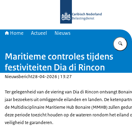
Naar de homepage van Belastingdien
Caribisch Nederland
Belastingdienst
Home
Actueel
Nieuws
Vu
Maritieme controles tijdens
festiviteiten Dia di Rincon
Nieuwsbericht
28-04-2026 | 13:27
Ter gelegenheid van de viering van Dia di Rincon ontvangt Bonair
jaar bezoekers uit omliggende eilanden en landen. De ketenpartn
de Multidisciplinaire Maritieme Hub Bonaire (MMHB) zullen gedu
deze periode toezicht houden op de wateren rondom het eiland 
veiligheid te garanderen.