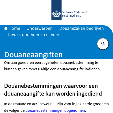
Naar de homepage van Belastingdien
Caribisch Nederland
Belastingdienst
Home
Onderwerpen
Douanezaken bedrijven
Invoer, doorvoer en uitvoer
Vu
Douaneaangiften
Om aan goederen een zogeheten douanebestemming te
kunnen geven moet u altijd een douaneaangifte indienen.
Douanebestemmingen waarvoor een
douaneaangifte kan worden ingediend
In de Douane en accijnswet BES zijn voor ingeklaarde goederen
de volgende
douanebestemmingen opgenomen
: