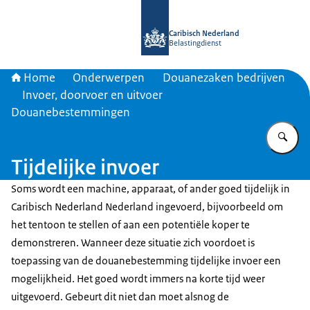
Naar de homepage van Belastingdien
Caribisch Nederland
Belastingdienst
Home
Onderwerpen
Douanezaken bedrijven
Invoer, doorvoer en uitvoer
Douanebestemmingen
Vu
Tijdelijke invoer
Soms wordt een machine, apparaat, of ander goed tijdelijk in
Caribisch Nederland Nederland ingevoerd, bijvoorbeeld om
het tentoon te stellen of aan een potentiële koper te
demonstreren. Wanneer deze situatie zich voordoet is
toepassing van de douanebestemming tijdelijke invoer een
mogelijkheid. Het goed wordt immers na korte tijd weer
uitgevoerd. Gebeurt dit niet dan moet alsnog de