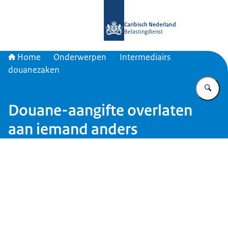
Naar de homepage van Belastingdien
Caribisch Nederland
Belastingdienst
Home
Onderwerpen
Intermediairs
douanezaken
Vu
Douane-aangifte overlaten
aan iemand anders