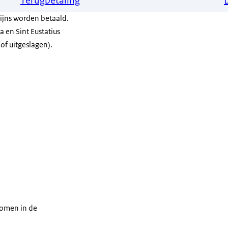
Terugbetaling
cijns worden betaald.
a en Sint Eustatius
(of uitgeslagen).
nomen in de