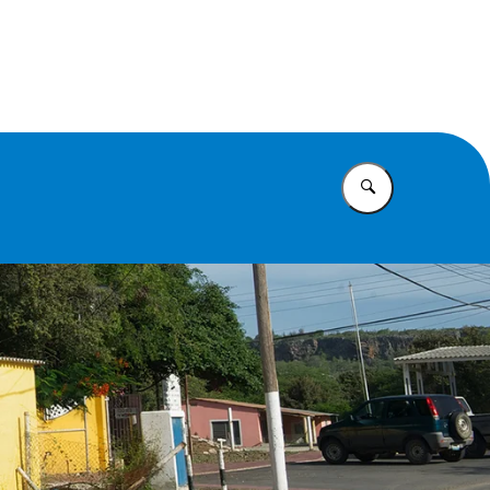
t Caribisch Nederland
Vul in wat u z