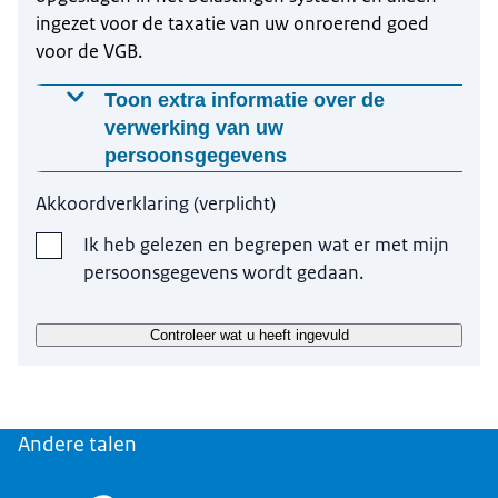
ingezet voor de taxatie van uw onroerend goed
voor de VGB.
Toon extra informatie over de
verwerking van uw
persoonsgegevens
Waarom worden deze gegevens gevraagd?
Akkoordverklaring
(
verplicht
)
Per 1 januari 2024 is er een wettelijke meldplicht
Ik heb gelezen en begrepen wat er met mijn
VGB om mutaties vastgoed (aankoop, wijzigingen
persoonsgegevens wordt gedaan.
en geen aanslag gekregen) door te geven.
Op welke manier worden uw gegevens verwerkt?
Controleer wat u heeft ingevuld
De gegevens worden opgenomen in ons heffingen
systeem en gebruikt voor de waardebepaling van
uw vastgoed als grondslag voor de VGB.
Andere talen
Hoelang bewaren wij uw gegevens?