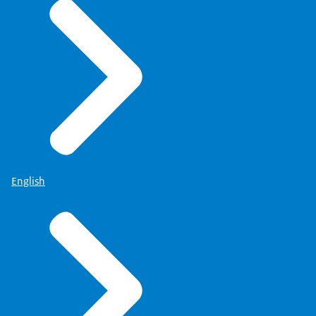
Deze informatie wordt na 10 jaar vernietigd.
Wat zijn uw rechten?
Meer informatie over uw rechten vindt u op de
pagina
'Privacy' (link opent in nieuw tabblad)
.
English