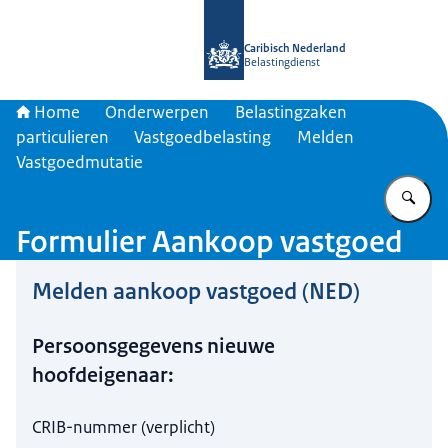
Naar de homepage van Belastingdien
Caribisch Nederland
Belastingdienst
Home
Onderwerpen
Belastingzaken
particulieren
Vastgoedbelasting
Melden
Vastgoedmutatie
Vu
Formulier Aankoop vastgoed
Melden aankoop vastgoed (NED)
Hier niets invullen a.u.b.
Persoonsgegevens nieuwe
hoofdeigenaar:
CRIB-nummer
(
verplicht
)