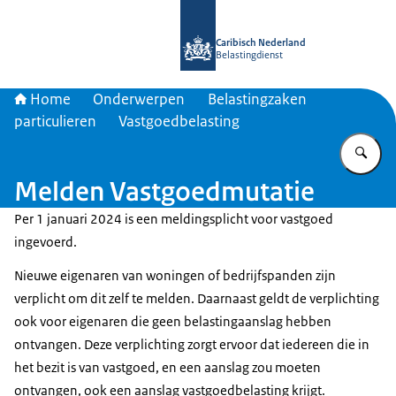
Naar de homepage van Belastingdien
Caribisch Nederland
Belastingdienst
Home
Onderwerpen
Belastingzaken
particulieren
Vastgoedbelasting
Vu
Melden Vastgoedmutatie
Per 1 januari 2024 is een meldingsplicht voor vastgoed
ingevoerd.
Nieuwe eigenaren van woningen of bedrijfspanden zijn
verplicht om dit zelf te melden. Daarnaast geldt de verplichting
ook voor eigenaren die geen belastingaanslag hebben
ontvangen. Deze verplichting zorgt ervoor dat iedereen die in
het bezit is van vastgoed, en een aanslag zou moeten
ontvangen, ook een aanslag vastgoedbelasting krijgt.