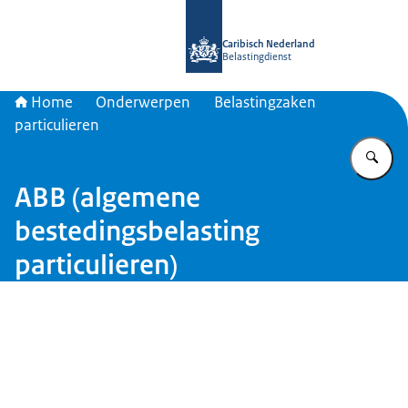
Naar de homepage van Belastingdien
Caribisch Nederland
Belastingdienst
Home
Onderwerpen
Belastingzaken
particulieren
Vu
ABB (algemene
bestedingsbelasting
particulieren)