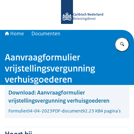
Naar de homepage van Belastingdien
Caribisch Nederland
Belastingdienst
Home
Documenten
Vu
Aanvraagformulier
vrijstellingsvergunning
verhuisgoederen
Download:
Aanvraagformulier
vrijstellingsvergunning verhuisgoederen
Formulier
04-04-2023
PDF-document
92.23 KB
4 pagina's