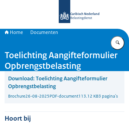
Naar de homepage van Belastingdien
Caribisch Nederland
Belastingdienst
Home
Documenten
Vu
Toelichting Aangifteformulier
Opbrengstbelasting
Download:
Toelichting Aangifteformulier
Opbrengstbelasting
Brochure
26-08-2025
PDF-document
113.12 KB
3 pagina's
Hoort bij