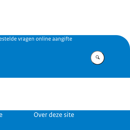
t Caribisch Nederland
estelde vragen online aangifte
Vul in wat u z
e
Over deze site