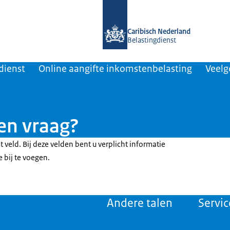
Naar de homepage van Belastingdiens
Caribisch Nederland
Belastingdienst
dienst
Online aangifte inkomstenbelasting
Veelg
en vraag?
t veld. Bij deze velden bent u verplicht informatie
e bij te voegen.
Andere talen
Servic