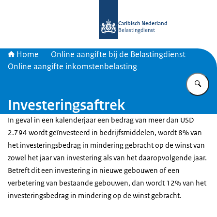
Naar de homepage van Belastingdien
Caribisch Nederland
Belastingdienst
Home
Online aangifte bij de Belastingdienst
Online aangifte inkomstenbelasting
Vu
Investeringsaftrek
In geval in een kalenderjaar een bedrag van meer dan USD
2.794 wordt geïnvesteerd in bedrijfsmiddelen, wordt 8% van
het investeringsbedrag in mindering gebracht op de winst van
zowel het jaar van investering als van het daaropvolgende jaar.
Betreft dit een investering in nieuwe gebouwen of een
verbetering van bestaande gebouwen, dan wordt 12% van het
investeringsbedrag in mindering op de winst gebracht.