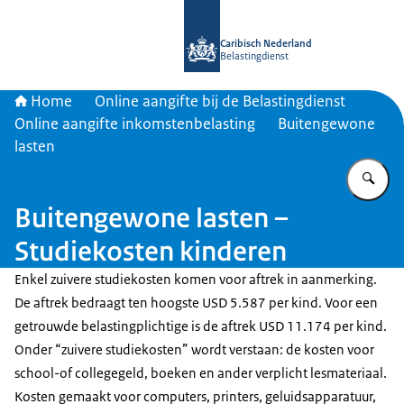
Naar de homepage van Belastingdien
Caribisch Nederland
Belastingdienst
Home
Online aangifte bij de Belastingdienst
Online aangifte inkomstenbelasting
Buitengewone
lasten
Vu
Buitengewone lasten –
Studiekosten kinderen
Enkel zuivere studiekosten komen voor aftrek in aanmerking.
De aftrek bedraagt ten hoogste USD 5.587 per kind. Voor een
getrouwde belastingplichtige is de aftrek USD 11.174 per kind.
Onder “zuivere studiekosten” wordt verstaan: de kosten voor
school-of collegegeld, boeken en ander verplicht lesmateriaal.
Kosten gemaakt voor computers, printers, geluidsapparatuur,