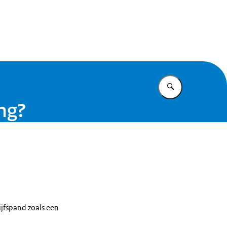
t Caribisch Nederland
Vul in wat u z
ing?
jfspand zoals een