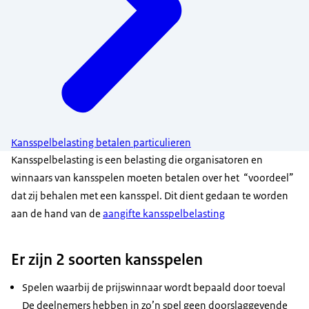
Kansspelbelasting betalen particulieren
Kansspelbelasting is een belasting die organisatoren en
winnaars van kansspelen moeten betalen over het “voordeel”
dat zij behalen met een kansspel. Dit dient gedaan te worden
aan de hand van de
aangifte kansspelbelasting
Er zijn 2 soorten kansspelen
Spelen waarbij de prijswinnaar wordt bepaald door toeval
De deelnemers hebben in zo’n spel geen doorslaggevende