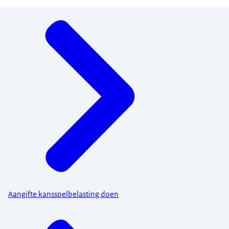
Menu
Aangifte kansspelbelasting doen