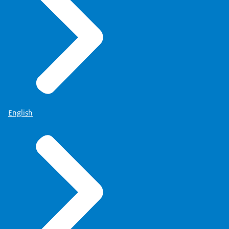
English