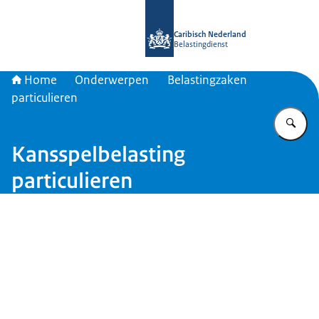
Naar de homepage van Belastingdien
Caribisch Nederland
Belastingdienst
Home
Onderwerpen
Belastingzaken
particulieren
Vu
Kansspelbelasting
particulieren