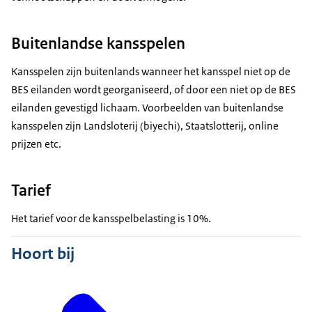
Buitenlandse kansspelen
Kansspelen zijn buitenlands wanneer het kansspel niet op de
BES eilanden wordt georganiseerd, of door een niet op de BES
eilanden gevestigd lichaam. Voorbeelden van buitenlandse
kansspelen zijn Landsloterij (biyechi), Staatslotterij, online
prijzen etc.
Tarief
Het tarief voor de kansspelbelasting is 10%.
Hoort bij