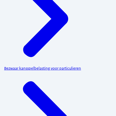
Bezwaar kansspelbelasting voor particulieren