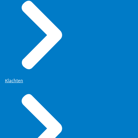
Klachten