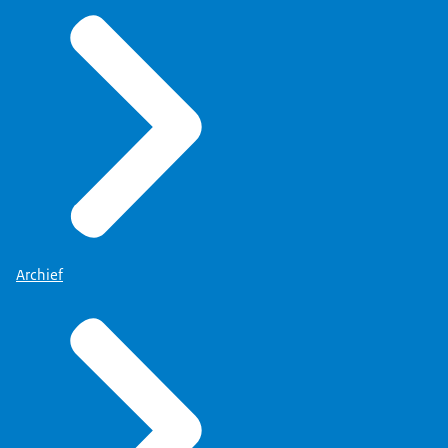
Archief