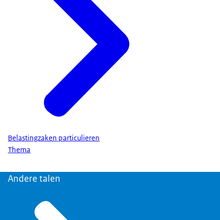
Belastingzaken particulieren
Thema
Andere talen