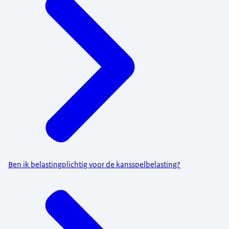
Ben ik belastingplichtig voor de kansspelbelasting?