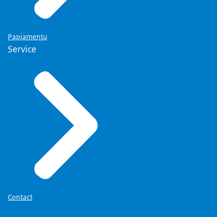
Papiamentu
Service
Contact