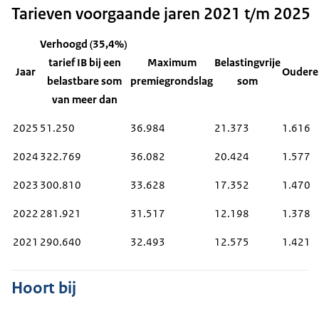
Tarieven voorgaande jaren 2021 t/m 2025
Verhoogd (35,4%)
tarief IB bij een
Maximum
Belastingvrije
Jaar
Oudere
belastbare som
premiegrondslag
som
van meer dan
2025
51.250
36.984
21.373
1.616
2024
322.769
36.082
20.424
1.577
2023
300.810
33.628
17.352
1.470
2022
281.921
31.517
12.198
1.378
2021
290.640
32.493
12.575
1.421
Hoort bij