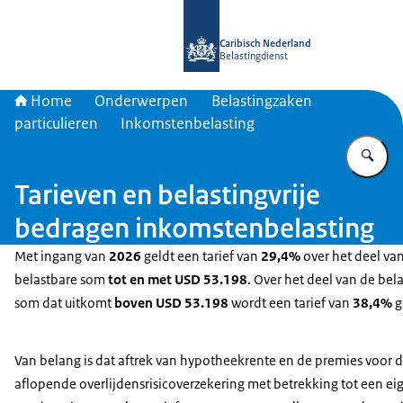
Naar de homepage van Belastingdien
Caribisch Nederland
Belastingdienst
Home
Onderwerpen
Belastingzaken
particulieren
Inkomstenbelasting
Vu
Tarieven en belastingvrije
bedragen inkomstenbelasting
Met ingang van
2026
geldt een tarief van
29,4%
over het deel va
belastbare som
tot en met USD 53.198
. Over het deel van de bel
som dat uitkomt
boven USD 53.198
wordt een tarief van
38,4%
g
Van belang is dat aftrek van hypotheekrente en de premies voor 
aflopende overlijdensrisicoverzekering met betrekking tot een ei