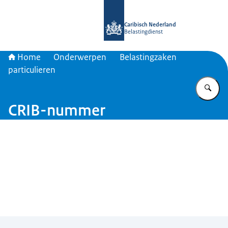
Naar de homepage van Belastingdien
Caribisch Nederland
Belastingdienst
Home
Onderwerpen
Belastingzaken
particulieren
Vu
CRIB-nummer
Menu