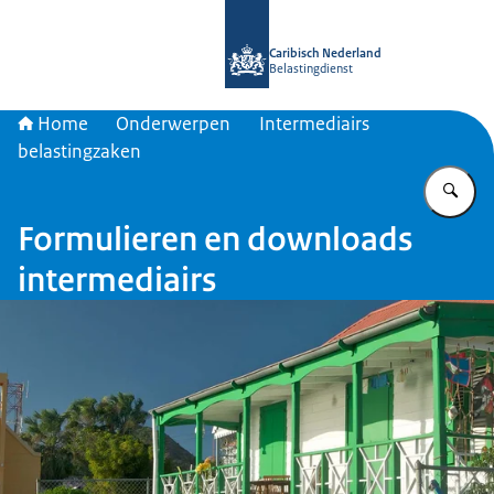
Naar de homepage van Belastingdien
Caribisch Nederland
Belastingdienst
Home
Onderwerpen
Intermediairs
belastingzaken
Vu
Formulieren en downloads
intermediairs