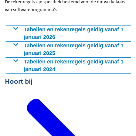
De rekenregels zijn specifiek bestemd voor de ontwikkelaars
van softwareprogramma’s.
Tabellen en rekenregels geldig vanaf 1
januari 2026
Rekenregels
Tabellen en rekenregels geldig vanaf 1
januari 2025
Toelichting
Halve dagtabel
Rekenregels
Tabellen en rekenregels geldig vanaf 1
Dagtabel
januari 2024
Toelichting
Weektabel
Halve dagtabel
Rekenregels
Hoort bij
Maandtabel
Dagtabel
Toelichting
Kwartaaltabel
Weektabel
Halve dagtabel
Quincenatabel
Maandtabel
Dagtabel
Tabel bijzondere beloningen
Kwartaaltabel
Weektabel
Eindheffingstabel
Quincenatabel
Quincenatabel
Eindheffingstabel
Maandtabel
Kwartaaltabel