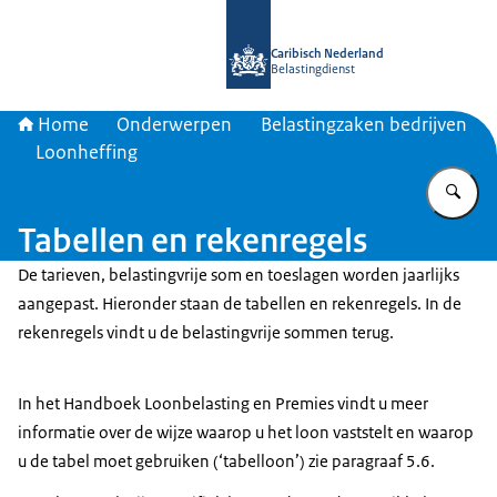
Naar de homepage van Belastingdien
Caribisch Nederland
Belastingdienst
Home
Onderwerpen
Belastingzaken bedrijven
Loonheffing
Vu
Tabellen en rekenregels
De tarieven, belastingvrije som en toeslagen worden jaarlijks
aangepast. Hieronder staan de tabellen en rekenregels. In de
rekenregels vindt u de belastingvrije sommen terug.
In het Handboek Loonbelasting en Premies vindt u meer
informatie over de wijze waarop u het loon vaststelt en waarop
u de tabel moet gebruiken (‘tabelloon’) zie paragraaf 5.6.