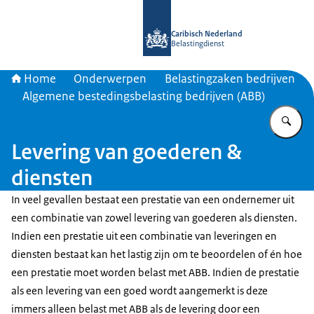
Naar de homepage van Belastingdien
Caribisch Nederland
Belastingdienst
Home
Onderwerpen
Belastingzaken bedrijven
Algemene bestedingsbelasting bedrijven (ABB)
Vu
Levering van goederen &
diensten
In veel gevallen bestaat een prestatie van een ondernemer uit
een combinatie van zowel levering van goederen als diensten.
Indien een prestatie uit een combinatie van leveringen en
diensten bestaat kan het lastig zijn om te beoordelen of én hoe
een prestatie moet worden belast met ABB. Indien de prestatie
als een levering van een goed wordt aangemerkt is deze
immers alleen belast met ABB als de levering door een