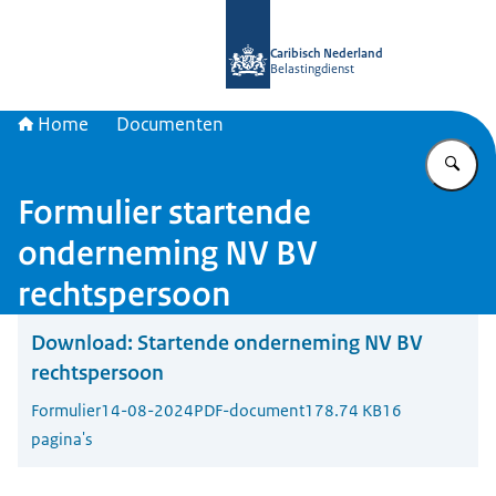
Naar de homepage van Belastingdien
Caribisch Nederland
Belastingdienst
Home
Documenten
Vu
Formulier startende
onderneming NV BV
rechtspersoon
Download:
Startende onderneming NV BV
rechtspersoon
Formulier
14-08-2024
PDF-document
178.74 KB
16
pagina's