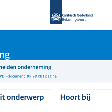
Naar de homepage van Belastingdiens
Caribisch Nederland
Belastingdienst
ng
melden onderneming
PDF-document
199.98 KB
1 pagina
dit onderwerp
Hoort bij