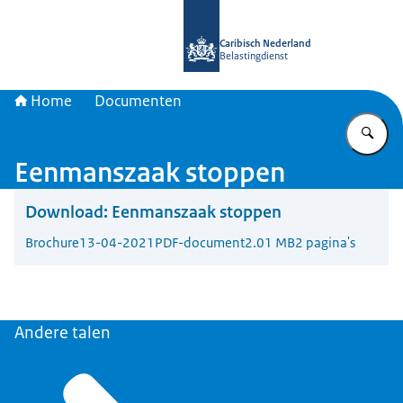
Naar de homepage van Belastingdien
Caribisch Nederland
Belastingdienst
Home
Documenten
Vu
Eenmanszaak stoppen
Download:
Eenmanszaak stoppen
Brochure
13-04-2021
PDF-document
2.01 MB
2 pagina's
Andere talen