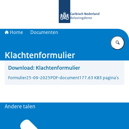
Naar de homepage van Belastingdien
Caribisch Nederland
Belastingdienst
Home
Documenten
Vu
Klachtenformulier
Download:
Klachtenformulier
Formulier
25-09-2025
PDF-document
177.63 KB
3 pagina's
Andere talen