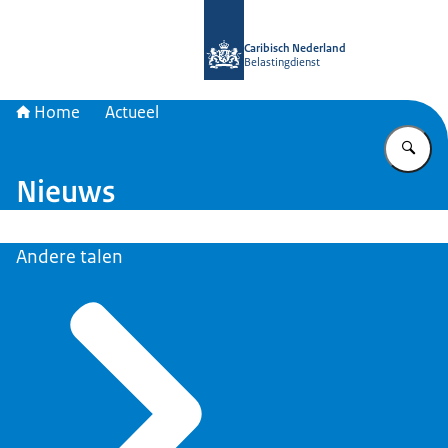
Naar de homepage van Belastingdien
Caribisch Nederland
Belastingdienst
Home
Actueel
Vu
Nieuws
Andere talen