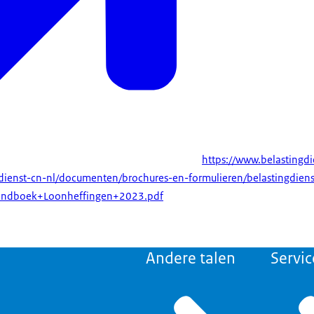
https://www.belastingdi
ngdienst-cn-nl/documenten/brochures-en-formulieren/belastingdie
andboek+Loonheffingen+2023.pdf
Andere talen
Servic