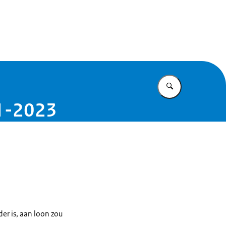
t Caribisch Nederland
Vul in wat u z
-1-2023
er is, aan loon zou