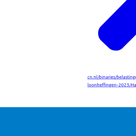
cn.nl/binaries/belasti
loonheffingen-2023/H