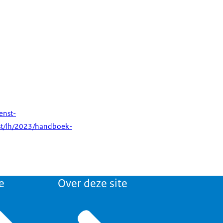
enst-
nst/lh/2023/handboek-
e
Over deze site