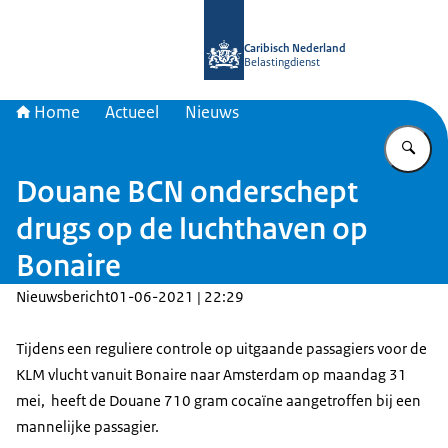
Naar de homepage van Belastingdien
Caribisch Nederland
Belastingdienst
Home
Actueel
Nieuws
Vu
Douane BCN onderschept
drugs op de luchthaven op
Bonaire
Nieuwsbericht
01-06-2021 | 22:29
Tijdens een reguliere controle op uitgaande passagiers voor de
KLM vlucht vanuit Bonaire naar Amsterdam op maandag 31
mei, heeft de Douane 710 gram cocaïne aangetroffen bij een
mannelijke passagier.