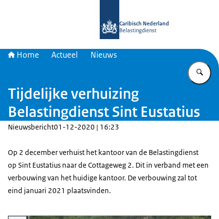
Naar de homepage van Belastingdien
Caribisch Nederland
Belastingdienst
Home
Actueel
Nieuws
Vu
Tijdelijke verhuizing
Belastingdienst Sint Eustatius
Nieuwsbericht
01-12-2020 | 16:23
Op 2 december verhuist het kantoor van de Belastingdienst
op Sint Eustatius naar de Cottageweg 2. Dit in verband met een
verbouwing van het huidige kantoor. De verbouwing zal tot
eind januari 2021 plaatsvinden.
Vergroot afbeelding Sint Eustatius