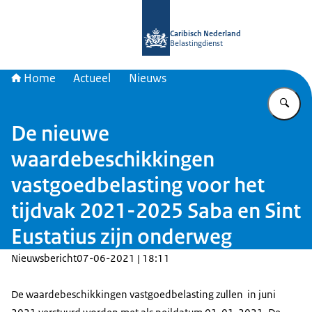
Naar de homepage van Belastingdien
Caribisch Nederland
Belastingdienst
Home
Actueel
Nieuws
Vu
De nieuwe
waardebeschikkingen
vastgoedbelasting voor het
tijdvak 2021-2025 Saba en Sint
Eustatius zijn onderweg
Nieuwsbericht
07-06-2021 | 18:11
De waardebeschikkingen vastgoedbelasting zullen in juni