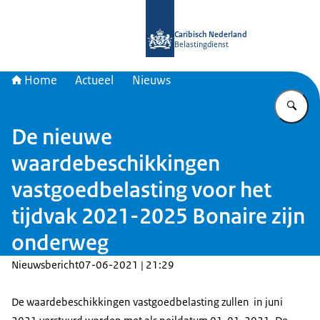
Naar de homepage van Belastingdien
Caribisch Nederland
Belastingdienst
Home
Actueel
Nieuws
Vu
De nieuwe
waardebeschikkingen
vastgoedbelasting voor het
tijdvak 2021-2025 Bonaire zijn
onderweg
Nieuwsbericht
07-06-2021 | 21:29
De waardebeschikkingen vastgoedbelasting zullen in juni